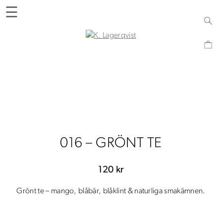
Skip
☰
to
content
K. Lagerqvist
Tehus, butik och upplevelser i Varberg
016 – GRÖNT TE
120
kr
Grönt te – mango, blåbär, blåklint & naturliga smakämnen.