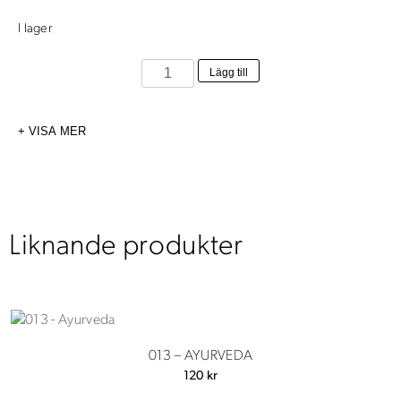
I lager
016
Lägg till
-
Grönt
VISA MER
te
mängd
Liknande produkter
013 – AYURVEDA
120
kr