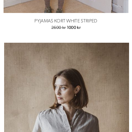
PYJAMAS KORT WHITE STRIPED
Det
Det
2600
kr
1000
kr
ursprungliga
nuvarande
priset
priset
var:
är:
2600 kr.
1000 kr.