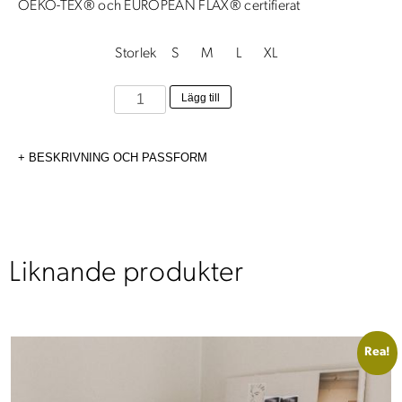
OEKO-TEX® och EUROPEAN FLAX® certifierat
Storlek
S
M
L
XL
Angelica
Lägg till
Klänning
honungsrand
BESKRIVNING OCH PASSFORM
mängd
Liknande produkter
Rea!