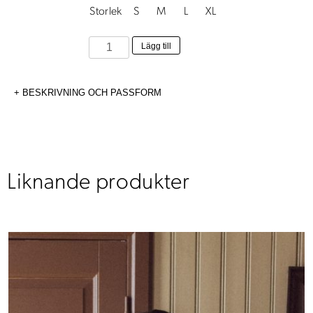
Storlek
S
M
L
XL
Elsa
Lägg till
Klänning
Bondros
BESKRIVNING OCH PASSFORM
mängd
Liknande produkter