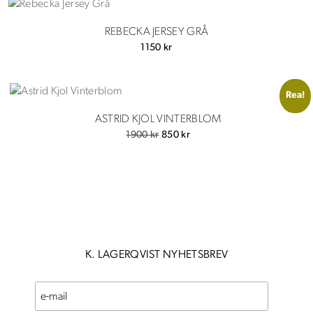
var:
är:
2600 kr.
1000 kr.
REBECKA JERSEY GRÅ
1150
kr
Rea!
ASTRID KJOL VINTERBLOM
Det
Det
1900
kr
850
kr
ursprungliga
nuvarande
priset
priset
var:
är:
1900 kr.
850 kr.
K. LAGERQVIST NYHETSBREV