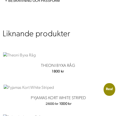
BESKRIVNING OCH PASSFORM
mängd
Liknande produkter
THEONI BYXA RÅG
1800
kr
Rea!
PYJAMAS KORT WHITE STRIPED
Det
Det
2600
kr
1000
kr
ursprungliga
nuvarande
priset
priset