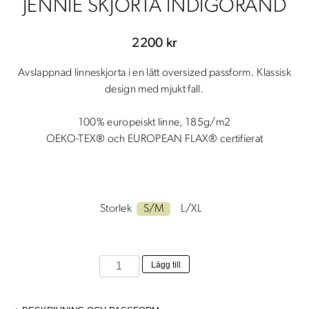
JENNIE SKJORTA INDIGORAND
2200
kr
Avslappnad linneskjorta i en lätt oversized passform. Klassisk
design med mjukt fall.
100% europeiskt linne, 185g/m2
OEKO-TEX® och EUROPEAN FLAX® certifierat
Storlek
S/M
L/XL
Jennie
Lägg till
skjorta
indigorand