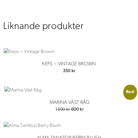
Liknande produkter
KEPS ~ VINTAGE BROWN
350
kr
Rea!
MARINA VÄST RÅG
Det
Det
1500
kr
600
kr
ursprungliga
nuvarande
priset
priset
var:
är:
1500 kr.
600 kr.