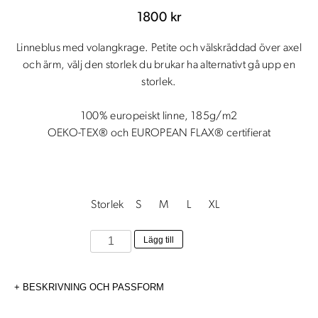
1800
kr
Linneblus med volangkrage. Petite och välskräddad över axel
och ärm, välj den storlek du brukar ha alternativt gå upp en
storlek.
100% europeiskt linne, 185g/m2
OEKO-TEX® och EUROPEAN FLAX® certifierat
Storlek
S
M
L
XL
Johanna
Lägg till
Blus
honung
BESKRIVNING OCH PASSFORM
mängd