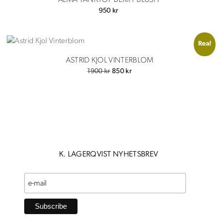
ALMA TANKTOP BERRY BLUSH
950
kr
Rea!
ASTRID KJOL VINTERBLOM
Det
Det
1900
kr
850
kr
ursprungliga
nuvarande
priset
priset
var:
är:
1900 kr.
850 kr.
K. LAGERQVIST NYHETSBREV