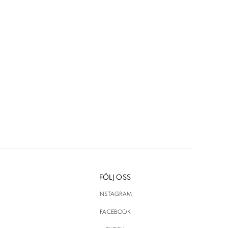
priset
priset
var:
är:
1800 kr.
850 kr.
FÖLJ OSS
INSTAGRAM
FACEBOOK