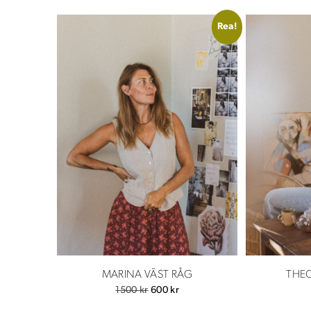
Rea!
MARINA VÄST RÅG
THEO
Det
Det
1500
kr
600
kr
ursprungliga
nuvarande