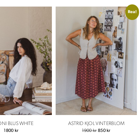
Rea!
NI BLUS WHITE
ASTRID KJOL VINTERBLOM
Det
Det
1800
kr
1900
kr
850
kr
ursprungliga
nuvarande