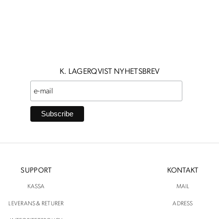
priset
priset
var:
är:
1900 kr.
850 kr.
K. LAGERQVIST NYHETSBREV
SUPPORT
KONTAKT
KASSA
MAIL
LEVERANS & RETURER
ADRESS