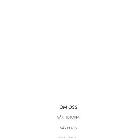
priset
priset
var:
är:
1500 kr.
600 kr.
OM OSS
VÅR HISTORIA
VÅR PLATS