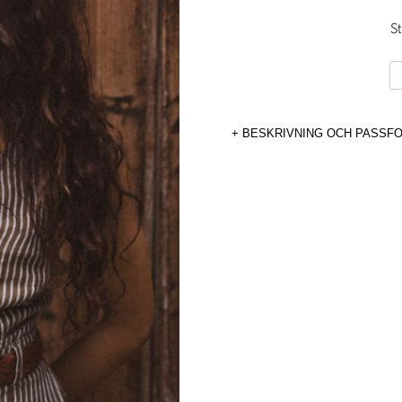
S
Ma
Vä
C
BESKRIVNING OCH PASSF
St
m