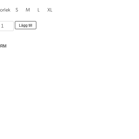
torlek
S
M
L
XL
rina
Lägg till
st
ocoa
ORM
ripes
ängd