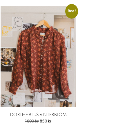
Rea!
DORTHE BLUS VINTERBLOM
Det
Det
1800
kr
850
kr
ursprungliga
nuvarande