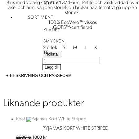
Blus med volangkrage och 3/4-ärm. Petite och välskräddad över
STICKAT
axel och ärm, välj den storlek du brukar ha alternativt gå upp en
storlek.
SORTIMENT
100% EcoVero™ viskos
GOTS™-certifierad
KLÄDER
SMYCKEN
Storlek
S
M
L
XL
TE
Nollställ
Johanna
Blus
Lägg till
Bondros
mängd
BESKRIVNING OCH PASSFORM
Liknande produkter
Rea!
PYJAMAS KORT WHITE STRIPED
Det
Det
2600
kr
1000
kr