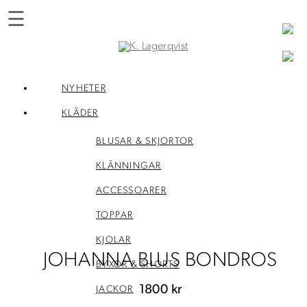
☰
Skip
to
content
K. Lagerqvist
Tehus, butik och upplevelser i Varberg
NYHETER
KLÄDER
BLUSAR & SKJORTOR
KLÄNNINGAR
ACCESSOARER
TOPPAR
KJOLAR
JOHANNA BLUS BONDROS
BYXOR & SHORTS
1800
kr
JACKOR