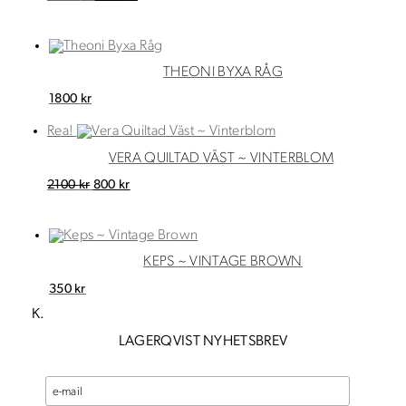
ursprungliga
nuvarande
priset
priset
var:
är:
2600 kr.
1000 kr.
THEONI BYXA RÅG
1800
kr
Rea!
VERA QUILTAD VÄST ~ VINTERBLOM
Det
Det
2100
kr
800
kr
ursprungliga
nuvarande
priset
priset
var:
är:
2100 kr.
800 kr.
KEPS ~ VINTAGE BROWN
350
kr
K.
LAGERQVIST NYHETSBREV