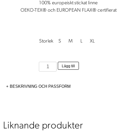
100% europeiskt stickat linne
OEKO-TEX® och EUROPEAN FLAX® certifierat
Storlek
S
M
L
XL
Rebecka
Lägg till
Jersey
Crème
BESKRIVNING OCH PASSFORM
mängd
Liknande produkter