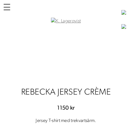
Skip
☰
to
content
K. Lagerqvist
Tehus, butik och upplevelser i Varberg
REBECKA JERSEY CRÈME
1150
kr
Jersey T-shirt med trekvartsärm.