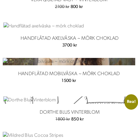
VERA QUILTAD VÄST ~ VINTERBLOM
Det
Det
2100
kr
800
kr
ursprungliga
nuvarande
priset
priset
var:
är:
2100 kr.
800 kr.
HANDFLÄTAD AXELVÄSKA ~ MÖRK CHOKLAD
3700
kr
HANDFLÄTAD MOBILVÄSKA ~ MÖRK CHOKLAD
1500
kr
Rea!
DORTHE BLUS VINTERBLOM
Det
Det
1800
kr
850
kr
ursprungliga
nuvarande
priset
priset