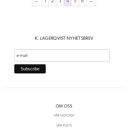
←
1
2
3
4
5
6
→
2600 kr.
1000 kr.
K. LAGERQVIST NYHETSBREV
OM OSS
VÅR HISTORIA
VÅR PLATS