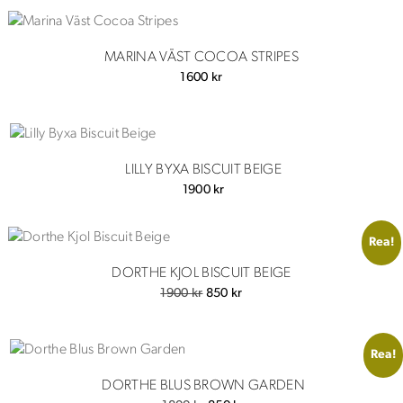
MARINA VÄST COCOA STRIPES
1600
kr
LILLY BYXA BISCUIT BEIGE
1900
kr
Rea!
DORTHE KJOL BISCUIT BEIGE
Det
Det
1900
kr
850
kr
ursprungliga
nuvarande
priset
priset
var:
är:
Rea!
1900 kr.
850 kr.
DORTHE BLUS BROWN GARDEN