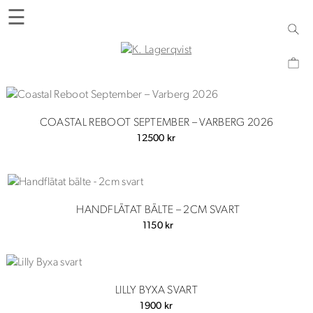
Skip
☰
to
content
K. Lagerqvist
Tehus, butik och upplevelser i Varberg
COASTAL REBOOT SEPTEMBER – VARBERG 2026
12500
kr
HANDFLÄTAT BÄLTE – 2CM SVART
1150
kr
LILLY BYXA SVART
1900
kr