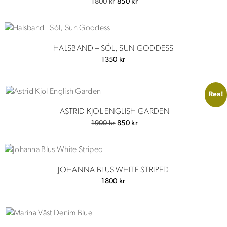
Det
Det
1800
kr
850
kr
ursprungliga
nuvarande
priset
priset
var:
är:
1800 kr.
850 kr.
HALSBAND – SÓL, SUN GODDESS
1350
kr
Rea!
ASTRID KJOL ENGLISH GARDEN
Det
Det
1900
kr
850
kr
ursprungliga
nuvarande
priset
priset
var:
är:
1900 kr.
850 kr.
JOHANNA BLUS WHITE STRIPED
1800
kr