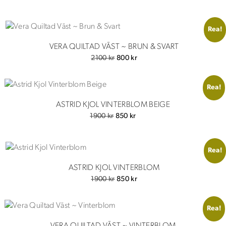
Rea!
VERA QUILTAD VÄST ~ BRUN & SVART
Det
Det
2100
kr
800
kr
ursprungliga
nuvarande
priset
priset
Rea!
var:
är:
2100 kr.
800 kr.
ASTRID KJOL VINTERBLOM BEIGE
Det
Det
1900
kr
850
kr
ursprungliga
nuvarande
priset
priset
var:
är:
Rea!
1900 kr.
850 kr.
ASTRID KJOL VINTERBLOM
Det
Det
1900
kr
850
kr
ursprungliga
nuvarande
priset
priset
Rea!
var:
är:
1900 kr.
850 kr.