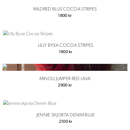
var:
är:
1800 kr.
850 kr.
MILDRED BLUS COCOA STRIPES
1800
kr
LILLY BYXA COCOA STRIPES
1900
kr
MINOU JUMPER RED LAVA
2900
kr
JENNIE SKJORTA DENIM BLUE
2100
kr