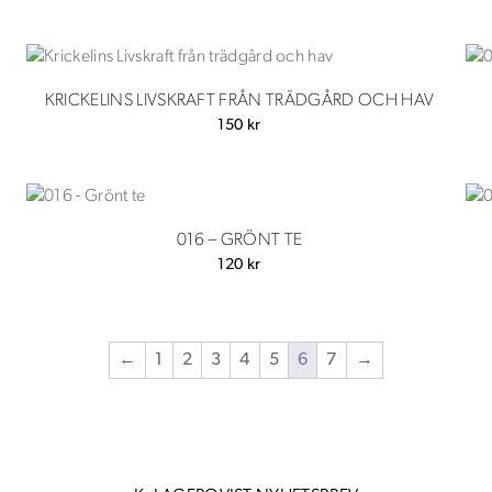
KRICKELINS LIVSKRAFT FRÅN TRÄDGÅRD OCH HAV
150
kr
016 – GRÖNT TE
120
kr
←
1
2
3
4
5
6
7
→