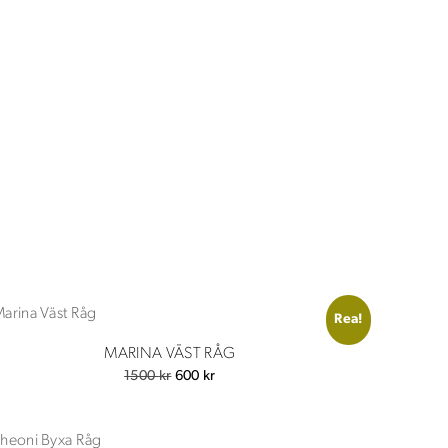
Rea!
MARINA VÄST RÅG
Det
Det
1500
kr
600
kr
ursprungliga
nuvarande
priset
priset
var:
är: