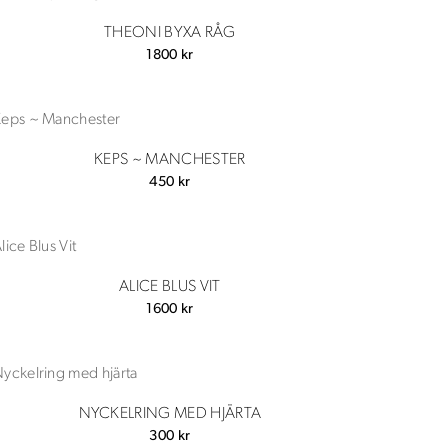
1500 kr.
600 kr.
THEONI BYXA RÅG
1800
kr
KEPS ~ MANCHESTER
450
kr
ALICE BLUS VIT
1600
kr
NYCKELRING MED HJÄRTA
300
kr